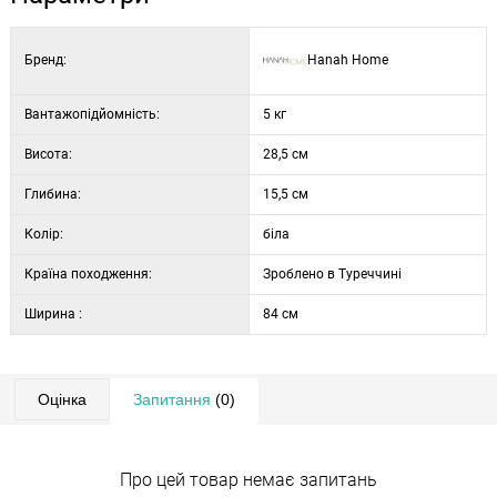
того, надає свіжого та елегантного вигляду, який легко поєднати
з іншим меблями.
Бренд:
Hanah Home
Вантажопідйомність:
5 кг
Висота:
28,5 см
Глибина:
15,5 см
Колір:
біла
Країна походження:
Зроблено в Туреччині
Ширина :
84 см
Оцінка
Запитання
(0)
Про цей товар немає запитань