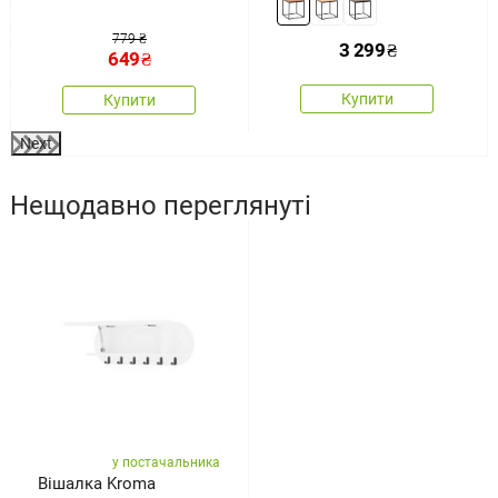
779 ₴
3 299
₴
649
₴
Купити
Купити
Next
Нещодавно переглянуті
у постачальника
Вішалка Kroma