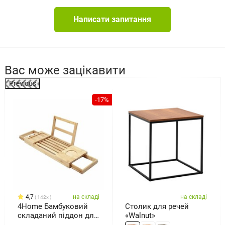
Написати запитання
Вас може зацікавити
Previous
-17%
4,7
на складі
на складі
142x
4Home Бамбуковий
Столик для речей
складаний піддон для
«Walnut»
ванни Royal