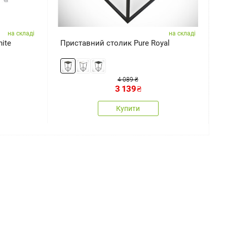
на складі
на складі
ite
Приставний столик Pure Royal
Д
п
4 089 ₴
3 139
₴
Купити