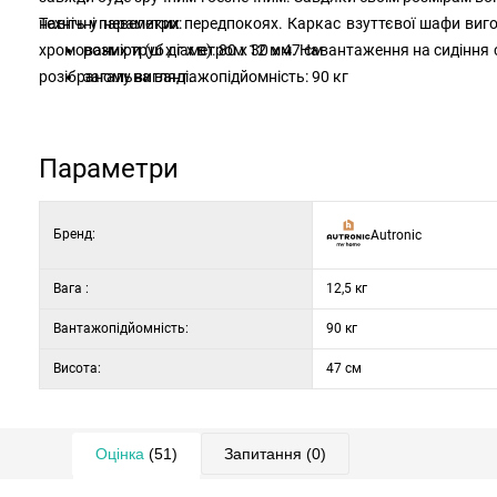
навіть у невеликих передпокоях. Каркас взуттєвої шафи виг
Технічні параметри:
хромованих труб діаметром 12 мм. Навантаження на сидіння с
розміри (ш x г x в): 80 x 30 x 47 см
розібраному вигляді.
загальна вантажопідйомність: 90 кг
навантаження на 1 полицю: 6 кг
матеріал: МДФ-плита, метал
вага: 12,5 кг
Параметри
Бренд:
Autronic
Вага :
12,5 кг
Вантажопідйомність:
90 кг
Висота:
47 см
Оцінка
(51)
Запитання
(0)