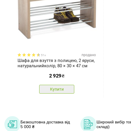
продано
51x
Шафа для взуття з полицею, 2 яруси,
натуральнийколір, 80 × 30 × 47 см
2 929
₴
Купити
Безкоштовна доставка від
Широкий вибір тов
5 000 ₴
складі)