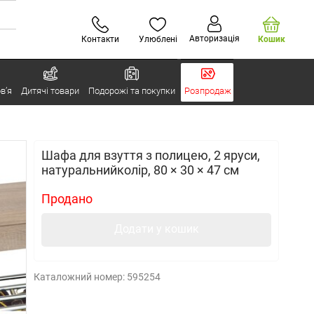
Авторизація
Контакти
Улюблені
Кошик
в’я
Дитячі товари
Подорожі та покупки
Розпродаж
Шафа для взуття з полицею, 2 яруси,
натуральнийколір, 80 × 30 × 47 см
Продано
Додати у кошик
Каталожний номер:
595254