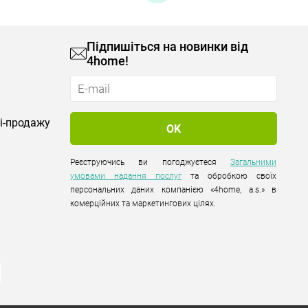
Підпишіться на новинки від
4home!
лі-продажу
Реєструючись ви погоджуєтеся
Загальними
умовами надання послуг
та обробкою своїх
персональних даних компанією «4home, a.s.» в
комерційних та маркетингових цілях.