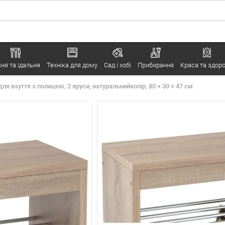
хня та їдальня
Техніка для дому
Сад і хобі
Прибирання
Краса та здоро
ля взуття з полицею, 2 яруси, натуральнийколір, 80 × 30 × 47 см