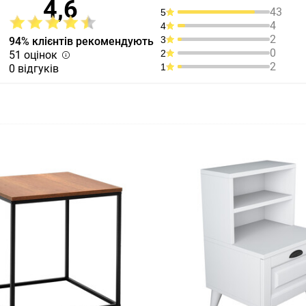
4,6
43
5
4
4
2
3
94% клієнтів рекомендують
0
2
51 оцінок
2
1
0 відгуків