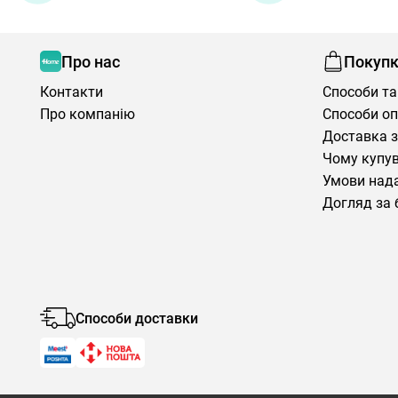
Про нас
Покуп
Контакти
Способи та
Про компанію
Способи о
Доставка з
Чому купув
Умови нада
Догляд за 
Способи доставки